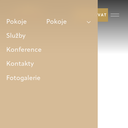
REZERVOVAT
Pokoje
Pokoje
Služby
Konference
Kontakty
Fotogalerie